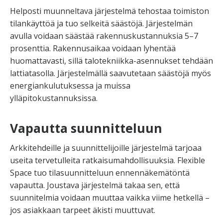
Helposti muunneltava järjestelmä tehostaa toimiston
tilankäyttöä ja tuo selkeitä säästöjä. Järjestelmän
avulla voidaan säästää rakennuskustannuksia 5–7
prosenttia. Rakennusaikaa voidaan lyhentää
huomattavasti, sillä talotekniikka-asennukset tehdään
lattiatasolla. Järjestelmällä saavutetaan säästöjä myös
energiankulutuksessa ja muissa
ylläpitokustannuksissa.
Vapautta suunnitteluun
Arkkitehdeille ja suunnittelijoille järjestelmä tarjoaa
useita tervetulleita ratkaisumahdollisuuksia. Flexible
Space tuo tilasuunnitteluun ennennäkemätöntä
vapautta. Joustava järjestelmä takaa sen, että
suunnitelmia voidaan muuttaa vaikka viime hetkellä –
jos asiakkaan tarpeet äkisti muuttuvat.