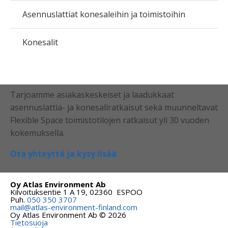
Asennuslattiat konesaleihin ja toimistoihin
Konesalit
Tarjoamme asiakaskeskeiset ja laadukkaat
asennuslattia- ja konesaliratkaisut sekä muunneltavat
Flexible Space toimistotilojen rat­kaisut yli 30 vuoden
kokemuksella.
Ota yhteyttä ja kysy lisää
Oy Atlas Environment Ab
Kilvoituksentie 1 A 19, 02360 ESPOO
Puh.
050 350 3707
mail@atlas-environment-finland.com
Oy Atlas Environment Ab © 2026
Tietosuoja