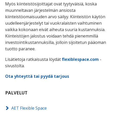
Myös kiinteistösijoittajat ovat tyytyväisiä, koska
muunneltavan järjestelmän ansiosta
kiinteistöomaisuuden arvo säilyy. Kiinteistön käytön
uudelleenjärjestelyt tai vuokralaisten vaihtuminen
vaikka kokonaan eivät aiheuta suuria kustannuksia.
Kiinteistöjen jalostus voidaan tehdä pienemmillä
investointikustannuksilla, jolloin sijoitetun pääoman
tuotto paranee.
Lisätietoja ratkaisusta löydät
flexiblespace.com
-
sivustolta.
Ota yhteyttä tai pyydä tarjous
PALVELUT
AET Flexible Space