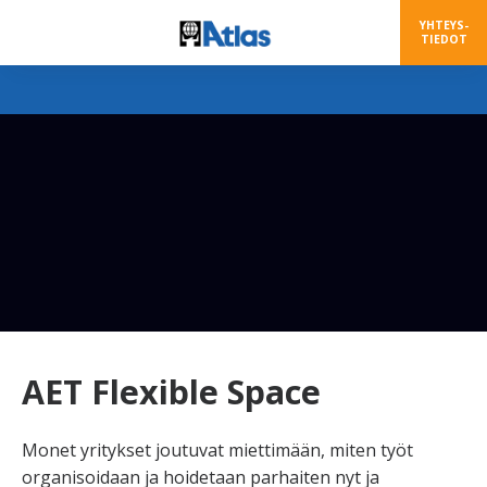
YHTEYS-
TIEDOT
AET Flexible Space
Monet yritykset joutuvat miettimään, miten työt
organisoidaan ja hoidetaan parhaiten nyt ja