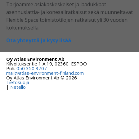
Tarjoamme asiakaskeskeiset ja laadukkaat
asennuslattia- ja konesaliratkaisut sekä muunneltavat
Flexible Space toimistotilojen rat­kaisut yli 30 vuoden
kokemuksella.
Ota yhteyttä ja kysy lisää
Oy Atlas Environment Ab
Kilvoituksentie 1 A 19, 02360 ESPOO
Puh.
050 350 3707
mail@atlas-environment-finland.com
Oy Atlas Environment Ab © 2026
Tietosuoja
|
Netello